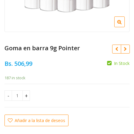
Goma en barra 9g Pointer
Bs.
506,99
In Stock
187 in stock
Bs.
8.172,36
Bs.
6.560,59
Goma en barra 9g Pointer quantity
Añadir a la lista de deseos