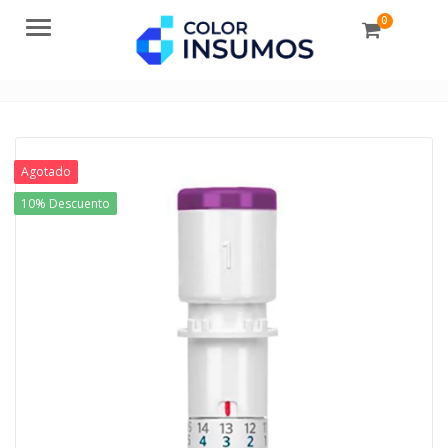
0
Menu
Agotado
10% Descuento