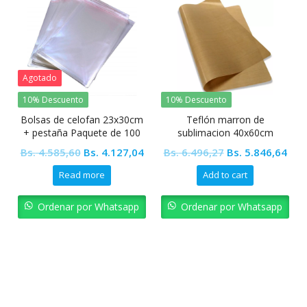
Agotado
Dest
10% Descuento
10% Descuento
10% 
Bolsas de celofan 23x30cm
Teflón marron de
Pega 
+ pestaña Paquete de 100
sublimacion 40x60cm
15 M
unidades
Original
Current
Original
Current
Bs.
4.585,60
Bs.
4.127,04
Bs.
6.496,27
Bs.
5.846,64
price
price
price
price
Read more
Add to cart
was:
is:
was:
is:
Bs. 4.585,60.
Bs. 4.127,04.
Bs. 6.496,27.
Bs. 5.846
Ordenar por Whatsapp
Ordenar por Whatsapp
O