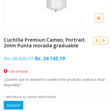
Cuchilla Premiun Cameo, Portrait.
2mm Punta morada graduable
Original
Current
Bs.
26.825,77
Bs.
24.143,19
price
price
Original
Bs.
14.528,72
Out of stock
was:
is:
price
Current
Bs.
13.075,84
¿Quieres que te avisemos cuando este producto vuelva a estar
was:
price
Original
Bs.
8.254,08
Bs. 26.825,77.
Bs. 24.143,19.
disponible?
Bs. 14.528,7
is:
price
Current
Bs.
7.428,68
Bs. 13.075,
was:
price
Bs. 8.254
is:
Bs. 7.42
Avísame