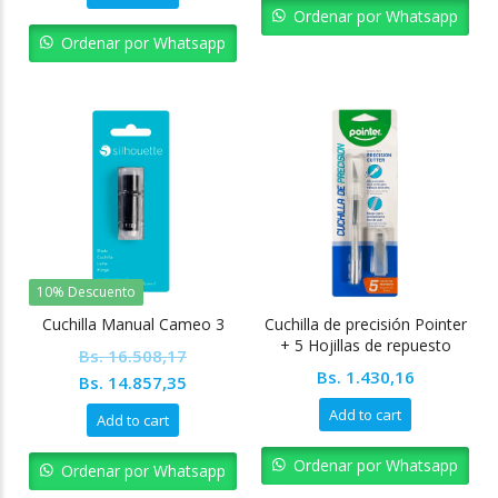
was:
is:
Ordenar por Whatsapp
Bs. 10.317,60.
Bs. 9.285,84.
Ordenar por Whatsapp
10% Descuento
Cuchilla Manual Cameo 3
Cuchilla de precisión Pointer
+ 5 Hojillas de repuesto
Bs.
16.508,17
Bs.
1.430,16
Original
Current
Bs.
14.857,35
price
price
Add to cart
Add to cart
was:
is:
Bs. 16.508,17.
Bs. 14.857,35.
Ordenar por Whatsapp
Ordenar por Whatsapp