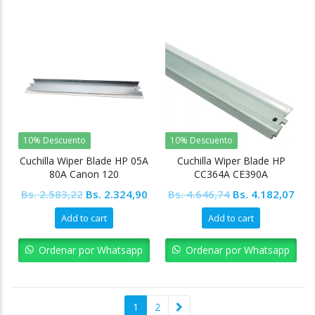
10% Descuento
10% Descuento
Cuchilla Wiper Blade HP 05A
Cuchilla Wiper Blade HP
80A Canon 120
CC364A CE390A
Original
Current
Original
Cur
Bs.
2.583,22
Bs.
2.324,90
Bs.
4.646,74
Bs.
4.182,07
price
price
price
pric
Add to cart
Add to cart
was:
is:
was:
is:
Bs. 2.583,22.
Bs. 2.324,90.
Bs. 4.646,74.
Bs. 
Ordenar por Whatsapp
Ordenar por Whatsapp
1
2