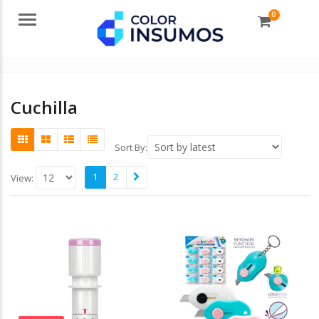
0
Menu
Cuchilla
Sort By:
1
2
View: