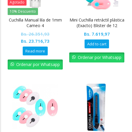
Agotado
10% Descuento
Cuchilla Manual lila de 1mm
Mini Cuchilla retráctil plástica
Cameo 4
(Exacto) Blister de 12
unidades Pointer
Bs.
26.351,93
Bs.
7.619,97
Original
Current
Bs.
23.716,73
Add to cart
price
price
Read more
was:
is:
Ordenar por Whatsapp
Bs. 26.351,93.
Bs. 23.716,73.
Ordenar por Whatsapp