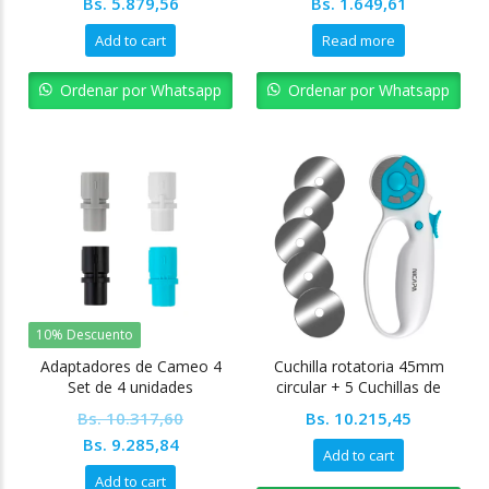
Bs.
5.879,56
Bs.
1.649,61
Add to cart
Read more
Ordenar por Whatsapp
Ordenar por Whatsapp
10% Descuento
Adaptadores de Cameo 4
Cuchilla rotatoria 45mm
Set de 4 unidades
circular + 5 Cuchillas de
repuesto NICAPA
Bs.
10.317,60
Bs.
10.215,45
Original
Current
Bs.
9.285,84
Add to cart
price
price
Add to cart