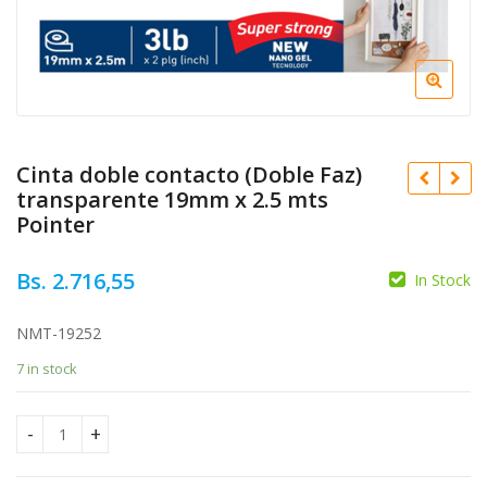
Cinta doble contacto (Doble Faz)
transparente 19mm x 2.5 mts
Pointer
Bs.
2.716,55
In Stock
Bs.
4.124,02
Bs.
2.481,98
NMT-19252
7 in stock
Cinta doble contacto (Doble Faz) transparente 19mm x 2.5 