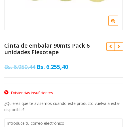
Cinta de embalar 90mts Pack 6
unidades Flexotape
Original
Current
Bs.
6.950,44
Bs.
6.255,40
Bs.
1.639,56
price
price
was:
is:
Original
Bs.
41.778,60
price
Curren
Bs.
37.600,74
Bs. 6.950,44.
Bs. 6.255,40.
Existencias insuficientes
was:
price
¿Quieres que te avisemos cuando este producto vuelva a estar
Bs. 41.
is:
disponible?
Bs. 37.