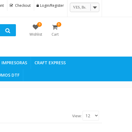
nt
Checkout
Login/Register
VES, Bs.
0
0
Wishlist
Cart
IMPRESORAS
CRAFT EXPRESS
UMOS DTF
View: