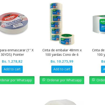
 para enmascarar (1″ X
Cinta de embalar 48mm x
Cinta d
30YDS) Pointer
100 yardas Cono de 6
100 
unidades (91mts)
Bs.
1.278,82
Bs.
10.275,99
Bs
Add to cart
Add to cart
A
rdenar por Whatsapp
Ordenar por Whatsapp
Orde