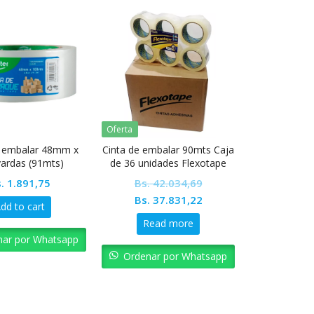
Oferta
e embalar 48mm x
Cinta de embalar 90mts Caja
yardas (91mts)
de 36 unidades Flexotape
.
1.891,75
Bs.
42.034,69
Original
Current
Bs.
37.831,22
dd to cart
price
price
Read more
was:
is:
nar por Whatsapp
Bs. 42.034,69.
Bs. 37.831,22.
Ordenar por Whatsapp