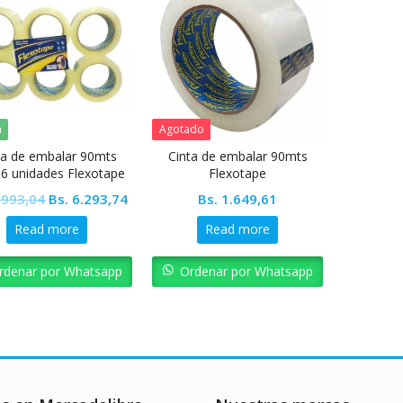
a
Agotado
ta de embalar 90mts
Cinta de embalar 90mts
 6 unidades Flexotape
Flexotape
Original
Current
.993,04
Bs.
6.293,74
Bs.
1.649,61
price
price
Read more
Read more
was:
is:
Bs. 6.993,04.
Bs. 6.293,74.
rdenar por Whatsapp
Ordenar por Whatsapp