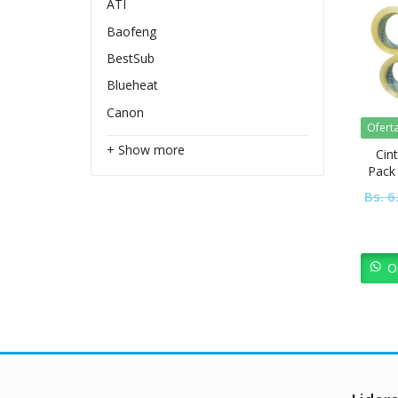
ATI
Baofeng
BestSub
Blueheat
Canon
Ofert
+ Show more
Cin
Pack
Bs.
6
O