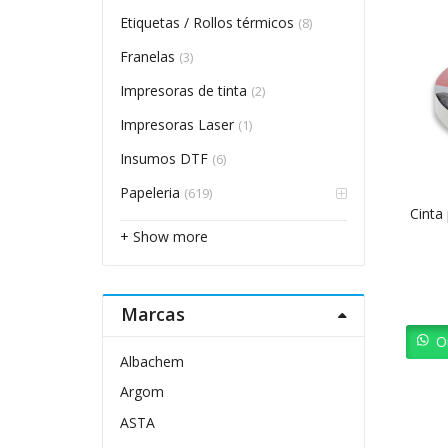
Etiquetas / Rollos térmicos
(8)
Franelas
(3)
Impresoras de tinta
(2)
Impresoras Laser
(1)
Insumos DTF
(6)
Papeleria
(619)
Cinta
+ Show more
Marcas
O
Albachem
Argom
ASTA