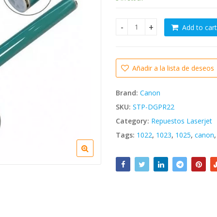
Add to cart
Cilindro DRUM GPR 22 Canon 1
Añadir a la lista de deseos
Brand:
Canon
SKU:
STP-DGPR22
Category:
Repuestos Laserjet
Tags:
1022
,
1023
,
1025
,
canon