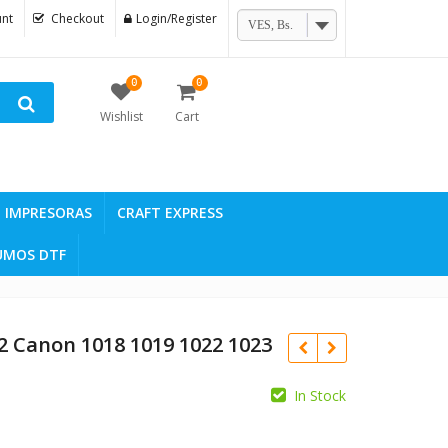
nt
Checkout
Login/Register
VES, Bs.
0
0
Wishlist
Cart
IMPRESORAS
CRAFT EXPRESS
UMOS DTF
2 Canon 1018 1019 1022 1023
In Stock
Original
Original
Bs.
2.583,22
Bs.
5.158,80