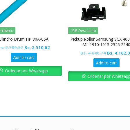
scuento
10% Descuento
Cilindro Drum HP 80A/05A
Pickup Roller Samsung SCX 460
ML 1910 1915 2525 254
Original
Current
s.
2.789,57
Bs.
2.510,62
Original
Bs.
4.646,74
Bs.
4.182,
price
price
Add to cart
price
was:
is:
Add to cart
was:
Bs. 2.789,57.
Bs. 2.510,62.
Ordenar por Whatsapp
Bs. 4.646,7
Ordenar por Whatsap