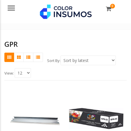
0
Menu
GPR
Sort By:
View: