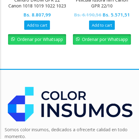
Canon 1018 1019 1022 1023
GPR 22/10
Original
Cur
Bs.
8.807,99
Bs.
6.190,56
Bs.
5.571,51
price
pric
Add to cart
Add to cart
was:
is:
Bs. 6.190,56.
Bs. 
Ordenar por Whatsapp
Ordenar por Whatsapp
Somos color insumos, dedicados a ofrecerte calidad en todo
momento.