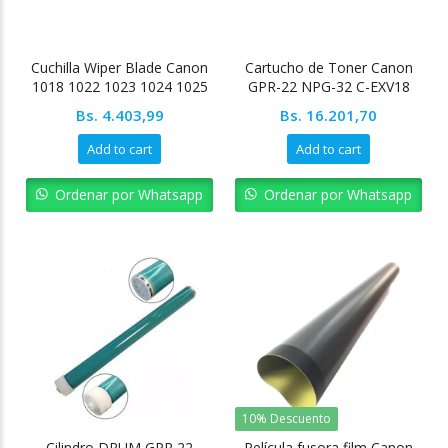
Cuchilla Wiper Blade Canon
Cartucho de Toner Canon
1018 1022 1023 1024 1025
GPR-22 NPG-32 C-EXV18
Bs.
4.403,99
Bs.
16.201,70
Add to cart
Add to cart
Ordenar por Whatsapp
Ordenar por Whatsapp
10% Descuento
Cilindro DRUM GPR 22
Película fusora film Canon