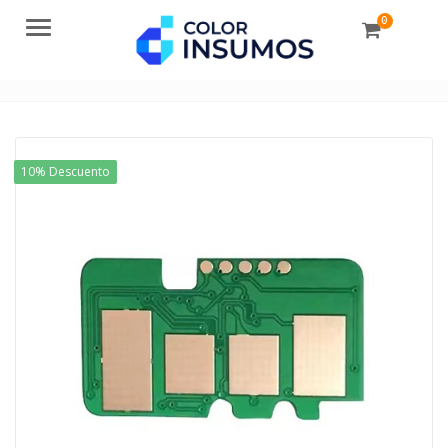
0
Menu
10% Descuento