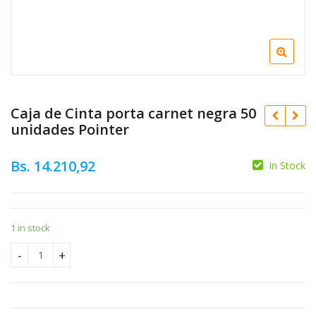
Caja de Cinta porta carnet negra 50
unidades Pointer
Bs.
14.210,92
In Stock
Bs.
423,30
1 in stock
Original
Bs.
14.551,53
price
Curren
Bs.
13.096,38
Caja de Cinta porta carnet negra 50 unidades Pointer quant
was:
price
Bs. 14.
is:
Bs. 13.