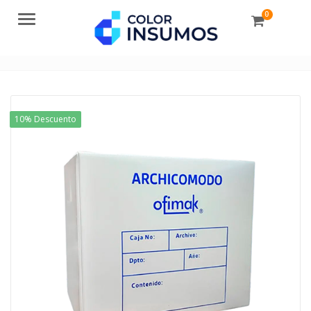
0
Menu
10% Descuento