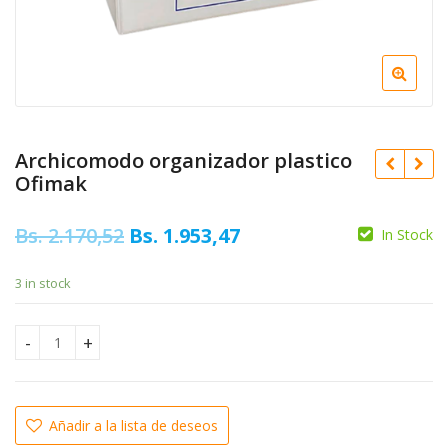
Archicomodo organizador plastico
Ofimak
Original
Current
Bs.
2.170,52
Bs.
1.953,47
In Stock
price
price
Original
Bs.
756,70
Bs.
3.614,98
3 in stock
was:
is:
price
Current
Bs.
3.253,48
was:
price
Bs. 2.170,52.
Bs. 1.953,47.
Bs. 3.614
is:
Archicomodo organizador plastico Ofimak quantity
Bs. 3.25
Añadir a la lista de deseos