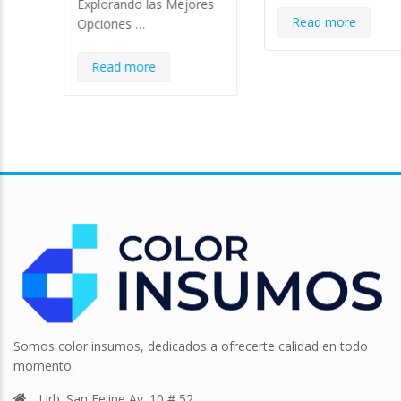
Explorando las Mejores
Read more
Opciones …
Read more
Somos color insumos, dedicados a ofrecerte calidad en todo
momento.
Urb. San Felipe Av. 10 # 52