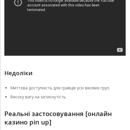
Недоліки
Миттєва доступність для гравців усіх вікових груп.
Високу вагу на затиснутість.
Реальні застосовування [онлайн
казино pin up]