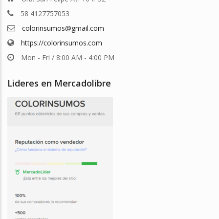
58 4127757053
colorinsumos@gmail.com
https://colorinsumos.com
Mon - Fri / 8:00 AM - 4:00 PM
Lideres en Mercadolibre