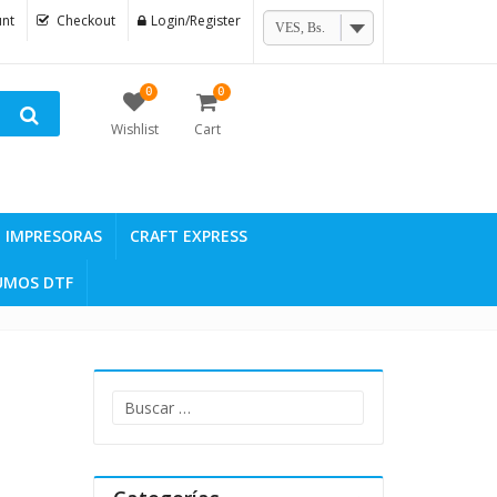
nt
Checkout
Login/Register
VES, Bs.
0
0
Wishlist
Cart
IMPRESORAS
CRAFT EXPRESS
UMOS DTF
Buscar: