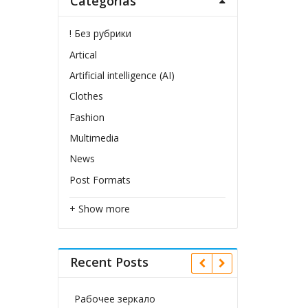
Categorías
! Без рубрики
Artical
Artificial intelligence (AI)
Clothes
Fashion
Multimedia
News
Post Formats
+ Show more
Recent Posts
Рабочее зеркало
baji Dauer baji