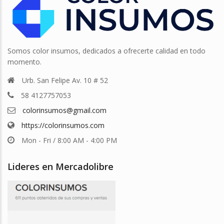
Somos color insumos, dedicados a ofrecerte calidad en todo
momento.
Urb. San Felipe Av. 10 # 52
58 4127757053
colorinsumos@gmail.com
https://colorinsumos.com
Mon - Fri / 8:00 AM - 4:00 PM
Lideres en Mercadolibre