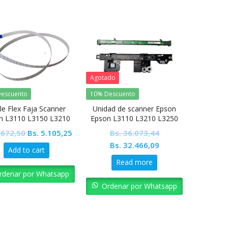
Agotado
escuento
10% Descuento
le Flex Faja Scanner
Unidad de scanner Epson
n L3110 L3150 L3210
Epson L3110 L3210 L3250
0 L5190 L4150 L4160
Original
Current
.672,50
Bs.
5.105,25
Bs.
36.073,44
price
price
Original
Current
Bs.
32.466,09
Add to cart
was:
is:
price
price
Read more
Bs. 5.672,50.
Bs. 5.105,25.
was:
is:
rdenar por Whatsapp
Bs. 36.073,44.
Bs. 32.466,09.
Ordenar por Whatsapp