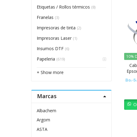
Etiquetas / Rollos térmicos
(8)
Franelas
(3)
Impresoras de tinta
(2)
Impresoras Laser
(1)
Insumos DTF
(6)
10% D
Papeleria
(619)
Cab
Epso
+ Show more
L325
Bs.
5
Marcas
O
Albachem
Argom
ASTA