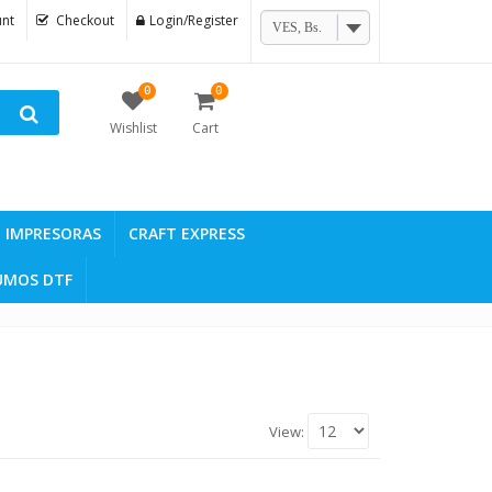
nt
Checkout
Login/Register
VES, Bs.
0
0
Wishlist
Cart
IMPRESORAS
CRAFT EXPRESS
UMOS DTF
View: