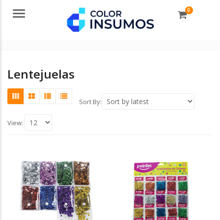
0
Menu
Lentejuelas
Sort By:
View: