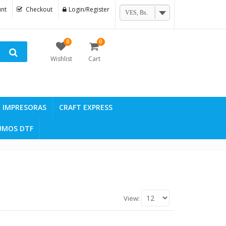
nt
Checkout
Login/Register
VES, Bs.
0
0
Wishlist
Cart
IMPRESORAS
CRAFT EXPRESS
UMOS DTF
View: