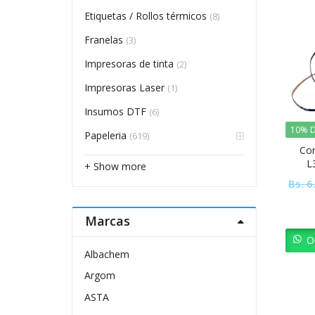
Etiquetas / Rollos térmicos
(8)
Franelas
(3)
Impresoras de tinta
(2)
Impresoras Laser
(1)
Insumos DTF
(6)
10% D
Papeleria
(619)
Cor
L
+ Show more
Bs.
6
Marcas
O
Albachem
Argom
ASTA