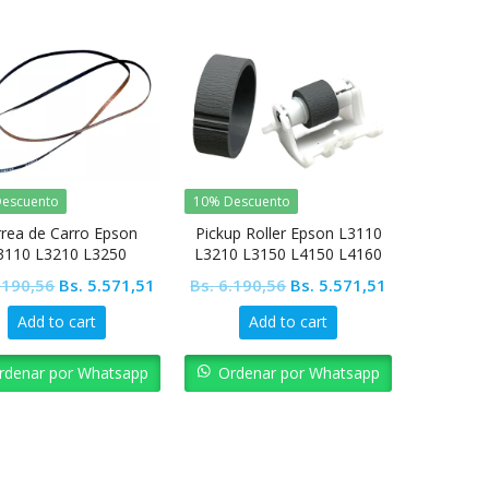
escuento
10% Descuento
rea de Carro Epson
Pickup Roller Epson L3110
3110 L3210 L3250
L3210 L3150 L4150 L4160
Original
Current
Original
Current
.190,56
Bs.
5.571,51
Bs.
6.190,56
Bs.
5.571,51
price
price
price
price
Add to cart
Add to cart
was:
is:
was:
is:
Bs. 6.190,56.
Bs. 5.571,51.
Bs. 6.190,56.
Bs. 5.571,51.
rdenar por Whatsapp
Ordenar por Whatsapp