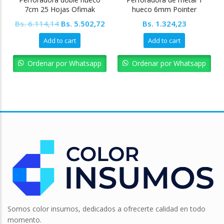
7cm 25 Hojas Ofimak
hueco 6mm Pointer
Original
Current
Bs.
6.114,14
Bs.
5.502,72
Bs.
1.324,23
price
price
Add to cart
Add to cart
was:
is:
Bs. 6.114,14.
Bs. 5.502,72.
Ordenar por Whatsapp
Ordenar por Whatsapp
Somos color insumos, dedicados a ofrecerte calidad en todo
momento.