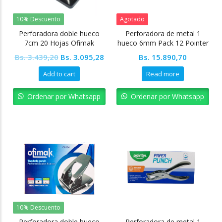
10% Descuento
Agotado
Perforadora doble hueco
Perforadora de metal 1
7cm 20 Hojas Ofimak
hueco 6mm Pack 12 Pointer
Original
Current
Bs.
3.439,20
Bs.
3.095,28
Bs.
15.890,70
price
price
Add to cart
Read more
was:
is:
Bs. 3.439,20.
Bs. 3.095,28.
Ordenar por Whatsapp
Ordenar por Whatsapp
10% Descuento
Perforadora doble hueco
Perforadora de metal 1