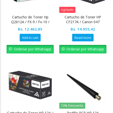
Agotado
Cartucho de Toner Hp
Cartucho de Toner HP
Q2612A / FX-9 / Fx-10 /
CF217A / Canon 047
CRG-104
Stamprint
Bs.
12.462,85
Bs.
14.955,42
Add to cart
Read more
Ordenar por Whatsapp
Ordenar por Whatsapp
10% Descuento
Cartucho de Toner HP 12A /
Rodillo PCR HP 12A