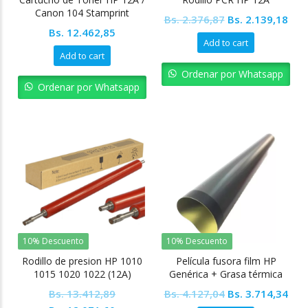
Canon 104 Stamprint
Original
Cur
Bs.
2.376,87
Bs.
2.139,18
Bs.
12.462,85
price
pric
Add to cart
was:
is:
Add to cart
Bs. 2.376,87.
Bs. 
Ordenar por Whatsapp
Ordenar por Whatsapp
10% Descuento
10% Descuento
Rodillo de presion HP 1010
Película fusora film HP
1015 1020 1022 (12A)
Genérica + Grasa térmica
(Interior amarillo)
Original
Cur
Bs.
13.412,89
Bs.
4.127,04
Bs.
3.714,34