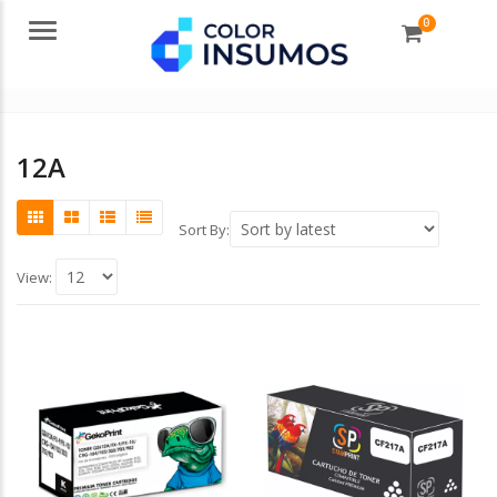
0
Menu
12A
Sort By:
View: