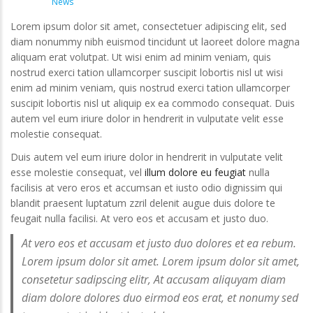
News
Lorem ipsum dolor sit amet, consectetuer adipiscing elit, sed
diam nonummy nibh euismod tincidunt ut laoreet dolore magna
aliquam erat volutpat. Ut wisi enim ad minim veniam, quis
ji Dauer baji laibabling
Рабочее зеркало Покердом
nostrud exerci tation ullamcorper suscipit lobortis nisl ut wisi
2024: актуальная ссылка на
osto 6, 2024
enim ad minim veniam, quis nostrud exerci tation ullamcorper
доступ
suscipit lobortis nisl ut aliquip ex ea commodo consequat. Duis
in Argentina: Apostar en
agosto 5, 2024
autem vel eum iriure dolor in hendrerit in vulputate velit esse
sa con la Mejores Opciones
molestie consequat.
 Entretenimiento
1win официальный сайт БК:
Duis autem vel eum iriure dolor in hendrerit in vulputate velit
1Вин вход на зеркало
osto 6, 2024
esse molestie consequat, vel
illum dolore eu feugiat
nulla
agosto 4, 2024
facilisis at vero eros et accumsan et iusto odio dignissim qui
 Х Казино Официальный
blandit praesent luptatum zzril delenit augue duis dolore te
йт – Играйте Онлайн!
1Win Промокод При
feugait nulla facilisi. At vero eos et accusam et justo duo.
Регистрации 2024 — Бонус
osto 6, 2024
500%
At vero eos et accusam et justo duo dolores et ea rebum.
agosto 2, 2024
Lorem ipsum dolor sit amet. Lorem ipsum dolor sit amet,
consetetur sadipscing elitr, At accusam aliquyam diam
diam dolore dolores duo eirmod eos erat, et nonumy sed