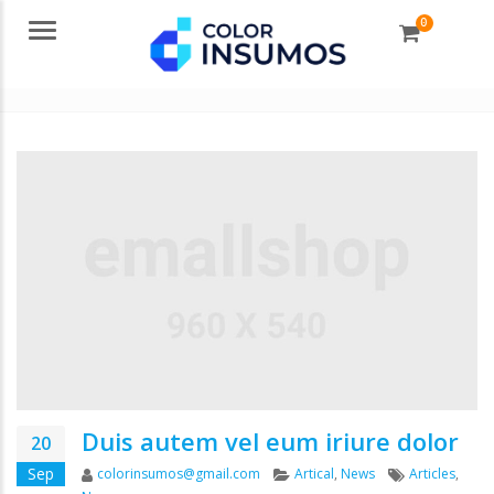
0
Menu
Duis autem vel eum iriure dolor
20
Author
Categories
Tags
Sep
colorinsumos@gmail.com
Artical
,
News
Articles
,