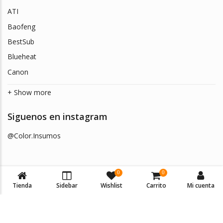
ATI
Baofeng
BestSub
Blueheat
Canon
+ Show more
Siguenos en instagram
@Color.Insumos
0
0
Tienda
Sidebar
Wishlist
Carrito
Mi cuenta
© 2026
Color Insumos
. Todos los derechos reservados.