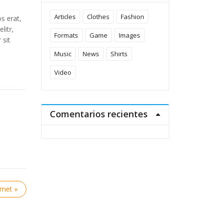
Articles
Clothes
Fashion
s erat,
litr,
Formats
Game
Images
 sit
Music
News
Shirts
Video
Comentarios recientes
amet »