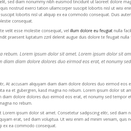
 elit, sed diam nonummy nibh euismod tincidunt ut laoreet dolore ma
Покердом 2024:
laibabling
uis nostrud exerci tation ullamcorper suscipit lobortis nisl ut wisi en
актуальная ссылка
agosto 6, 2024
 suscipit lobortis nisl ut aliquip ex ea commodo consequat. Duis aute
на доступ
olestie consequat.
1Win Argentina:
agosto 5, 2024
n
Apostar en Casa c
ate velit esse molestie consequat, vel
illum dolore eu feugiat
nulla facil
s
1win официальный
la Mejores Opcion
it praesent luptatum zzril delenit augue duis dolore te feugait nulla fa
сайт БК: 1Вин вход
de Entretenimiento
на зеркало
agosto 6, 2024
 ea rebum. Lorem ipsum dolor sit amet. Lorem ipsum dolor sit am
agosto 4, 2024
АП Х Казино
yam diam diam dolore dolores duo eirmod eos erat, et nonumy se
 –
1Win Промокод При
Официальный Сай
Регистрации 2024 —
Играйте Онлайн!
Бонус 500%
agosto 6, 2024
litr, At accusam aliquyam diam diam dolore dolores duo eirmod eos er
agosto 2, 2024
clita ea et gubergren, kasd magna no rebum. Lorem ipsum dolor sit a
am diam dolore dolores duo eirmod eos erat, et nonumy sed tempor et
d magna no rebum.
st Lorem ipsum dolor sit amet. Consetetur sadipscing elitr, sed diam
iquyam erat, sed diam voluptua. Ut wisi enim ad minim veniam, quis n
liquip ex ea commodo consequat.