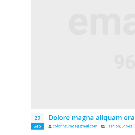
Dolore magna aliquam era
20
Author
Categories
Sep
colorinsumos@gmail.com
Fashion
,
Shoes
baji Dauer baji