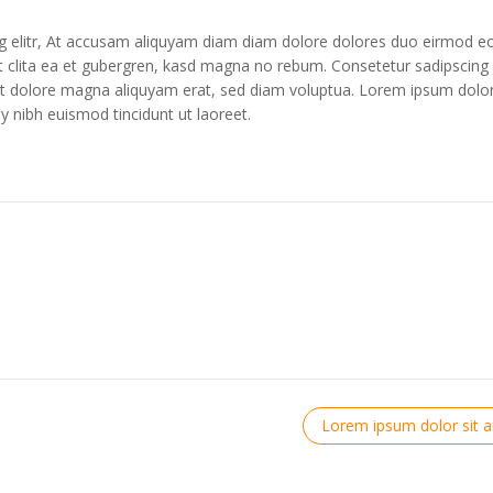
g elitr, At accusam aliquyam diam diam dolore dolores duo eirmod eo
 clita ea et gubergren, kasd magna no rebum. Consetetur sadipscing e
t dolore magna aliquyam erat, sed diam voluptua. Lorem ipsum dolor
 nibh euismod tincidunt ut laoreet.
Lorem ipsum dolor sit 