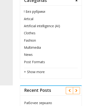
Categorías
! Без рубрики
Artical
Artificial intelligence (AI)
Clothes
Fashion
Multimedia
News
Post Formats
+ Show more
Recent Posts
Рабочее зеркало
baji Dauer baji