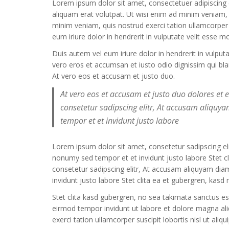
Lorem ipsum dolor sit amet, consectetuer adipiscing
laibabling
aliquam erat volutpat. Ut wisi enim ad minim veniam, q
agosto 6, 2024
minim veniam, quis nostrud exerci tation ullamcorper
eum iriure dolor in hendrerit in vulputate velit esse m
1Win Argentina:
Apostar en Casa co
Duis autem vel eum iriure dolor in hendrerit in vulput
la Mejores Opcione
vero eros et accumsan et iusto odio dignissim qui bland
de Entretenimiento
At vero eos et accusam et justo duo.
agosto 6, 2024
At vero eos et accusam et justo duo dolores et
АП Х Казино
consetetur sadipscing elitr, At accusam aliqu
Официальный Сайт
tempor et et invidunt justo labore
Играйте Онлайн!
agosto 6, 2024
Lorem ipsum dolor sit amet, consetetur sadipscing e
nonumy sed tempor et et invidunt justo labore Stet 
consetetur sadipscing elitr, At accusam aliquyam di
invidunt justo labore Stet clita ea et gubergren, kas
Stet clita kasd gubergren, no sea takimata sanctus e
eirmod tempor invidunt ut labore et dolore magna al
exerci tation ullamcorper suscipit lobortis nisl ut a