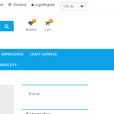
nt
Checkout
Login/Register
VES, Bs.
0
0
Wishlist
Cart
IMPRESORAS
CRAFT EXPRESS
UMOS DTF
Buscar: