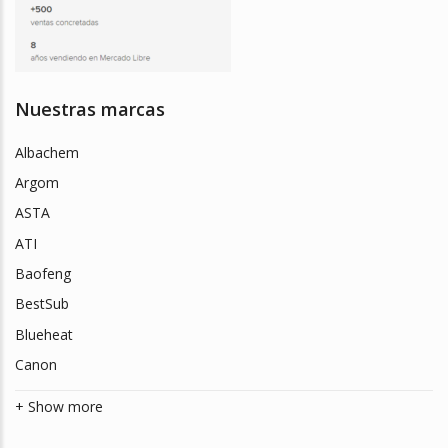
Nuestras marcas
Albachem
Argom
ASTA
ATI
Baofeng
BestSub
Blueheat
Canon
+ Show more