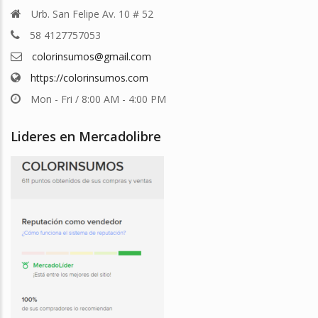
Urb. San Felipe Av. 10 # 52
58 4127757053
colorinsumos@gmail.com
https://colorinsumos.com
Mon - Fri / 8:00 AM - 4:00 PM
Lideres en Mercadolibre