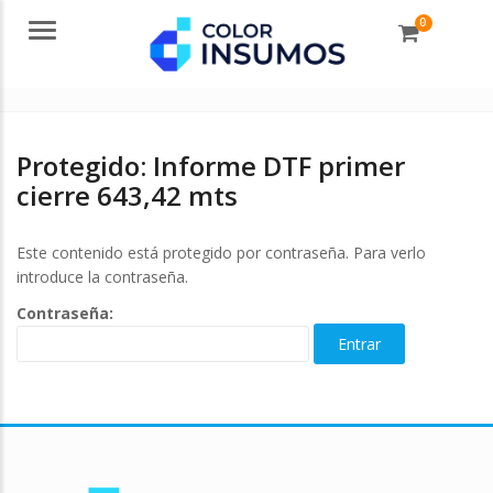
0
Menu
Protegido: Informe DTF primer
cierre 643,42 mts
Este contenido está protegido por contraseña. Para verlo
introduce la contraseña.
Contraseña: