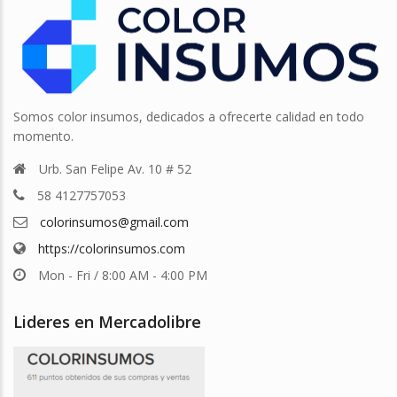
бочее зеркало Покердом
baji Dauer baji laibabling
24: актуальная ссылка на
agosto 6, 2024
Somos color insumos, dedicados a ofrecerte calidad en todo
ступ
momento.
1Win Argentina: Apostar en
osto 5, 2024
Casa con la Mejores Opciones
Urb. San Felipe Av. 10 # 52
in официальный сайт БК:
de Entretenimiento
58 4127757053
ин вход на зеркало
agosto 6, 2024
colorinsumos@gmail.com
osto 4, 2024
АП Х Казино Официальный
https://colorinsumos.com
in Промокод При
Сайт – Играйте Онлайн!
Mon - Fri / 8:00 AM - 4:00 PM
гистрации 2024 — Бонус
agosto 6, 2024
00%
Lideres en Mercadolibre
osto 2, 2024