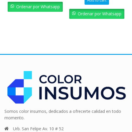
Add to cart
was:
is:
Ordenar por Whatsapp
Bs. 49.677,36.
Bs. 44.70
Ordenar por Whatsapp
Somos color insumos, dedicados a ofrecerte calidad en todo
momento.
Urb. San Felipe Av. 10 # 52