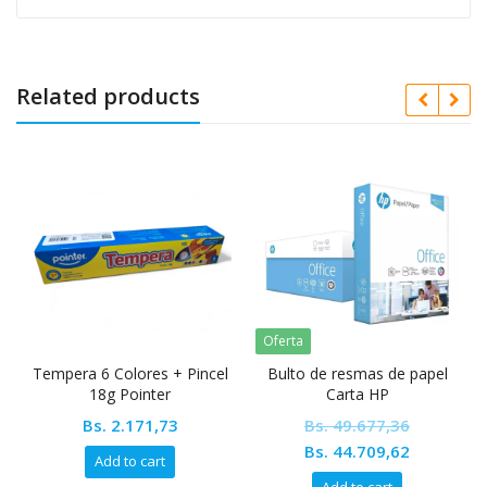
Related products
Oferta
Tempera 6 Colores + Pincel
Bulto de resmas de papel
18g Pointer
Carta HP
Bs.
2.171,73
Bs.
49.677,36
Original
Current
Bs.
44.709,62
Add to cart
price
price