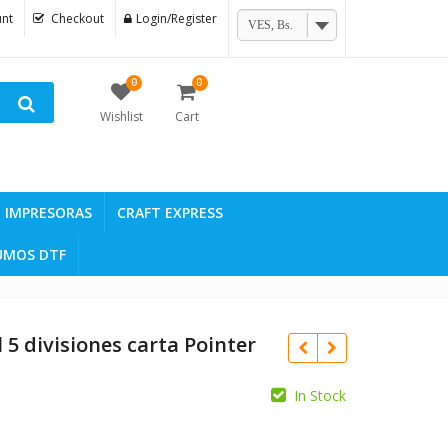
nt
Checkout
Login/Register
VES, Bs.
0
0
Wishlist
Cart
IMPRESORAS
CRAFT EXPRESS
UMOS DTF
5 divisiones carta Pointer
In Stock
Bs.
6.893,81