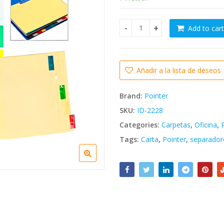
Add to cart
Separadores de papel 5 divis
Añadir a la lista de deseos
Brand:
Pointer
SKU:
ID-2228
Categories:
Carpetas
,
Oficina
,
Tags:
Carta
,
Pointer
,
separador