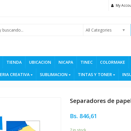
My Accou
All Categories
TIENDA
UBICACION
NICAPA
TINEC
COLORMAKE
ERIA CREATIVA
SUBLIMACION
TINTAS Y TONER
INS
Separadores de papel 
Bs.
846,61
7 in stock