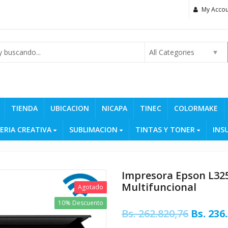
My Accou
All Categories
TIENDA
UBICACION
NICAPA
TINEC
COLORMAKE
ERIA CREATIVA
SUBLIMACION
TINTAS Y TONER
INS
Impresora Epson L325
Multifuncional
Agotado
10% Descuento
Origina
Bs.
262.820,76
Bs.
236.