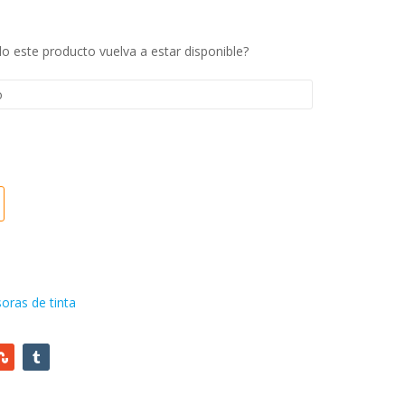
price
is:
Bs.
19.919,48
 este producto vuelva a estar disponible?
820,76.
Bs. 236.538,68.
oras de tinta