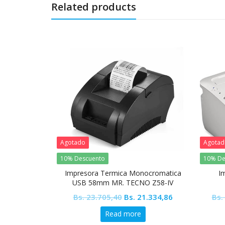
Related products
Agotado
Agota
10% Descuento
10% De
Impresora Termica Monocromatica
I
USB 58mm MR. TECNO Z58-IV
Original
Current
Bs.
23.705,40
Bs.
21.334,86
Bs.
price
price
Read more
was:
is: