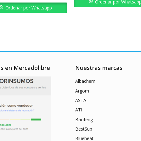
Ordenar por Whatsap
Bs. 139.140,40.
Bs. 125.226,36.
Ordenar por Whatsapp
es en Mercadolibre
Nuestras marcas
Albachem
Argom
ASTA
ATI
Baofeng
BestSub
Blueheat