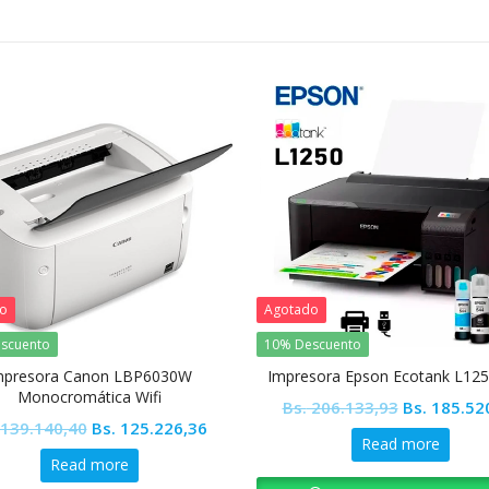
do
Agotado
scuento
10% Descuento
mpresora Canon LBP6030W
Impresora Epson Ecotank L125
Monocromática Wifi
Original
Bs.
206.133,93
Bs.
185.52
Original
Current
139.140,40
Bs.
125.226,36
price
Read more
price
price
was:
Read more
was:
is:
Bs. 206.13