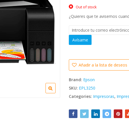
price
Out of stock
was:
¿Quieres que te avisemos cuando
Bs. 262.
Avísame
Añadir a la lista de deseos
Brand:
Epson
SKU:
EPL3250
Categories:
Impresoras
,
Impres