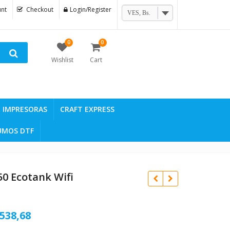
nt
Checkout
Login/Register
VES, Bs.
0
0
Wishlist
Cart
IMPRESORAS
CRAFT EXPRESS
UMOS DTF
0 Ecotank Wifi
l
Current
538,68
Bs.
5.533,19