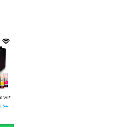
0 WIFI
Current
0,54
price
is:
3,93.
Bs. 185.520,54.