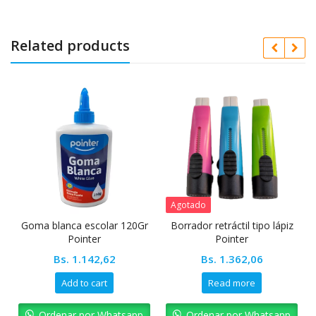
Related products
Agotado
Goma blanca escolar 120Gr
Borrador retráctil tipo lápiz
Pointer
Pointer
Bs.
1.142,62
Bs.
1.362,06
Add to cart
Read more
Ordenar por Whatsapp
Ordenar por Whatsapp