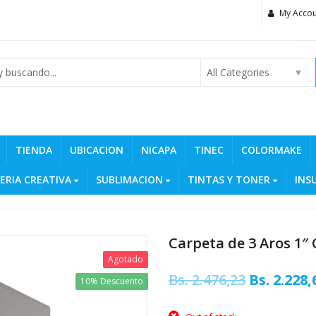
My Accou
All Categories
TIENDA
UBICACION
NICAPA
TINEC
COLORMAKE
ERIA CREATIVA
SUBLIMACION
TINTAS Y TONER
INS
Carpeta de 3 Aros 1″ 
Agotado
Original
Bs.
2.476,23
Bs.
2.228,
10% Descuento
price