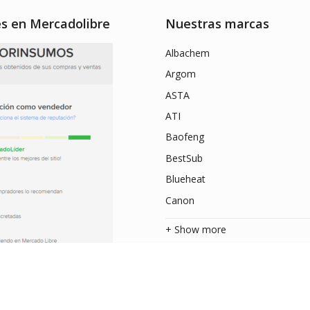
es en Mercadolibre
Nuestras marcas
Albachem
Argom
ASTA
ATI
Baofeng
BestSub
Blueheat
Canon
+ Show more
os.