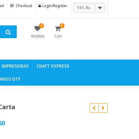
nt
Checkout
Login/Register
VES, Bs.
0
0
Wishlist
Cart
IMPRESORAS
CRAFT EXPRESS
UMOS DTF
Carta
Current
60
price
Original
Bs.
3.507,99