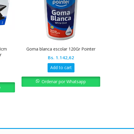
-8cm
Goma blanca escolar 120Gr Pointer
Laminas de 
r
Bs.
1.142,62
Add to cart
Ordenar por Whatsapp
p
Ord