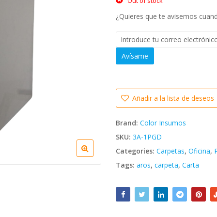
Out of stock
was:
¿Quieres que te avisemos cuando
Bs. 2.476,
Avísame
Añadir a la lista de deseos
Brand:
Color Insumos
SKU:
3A-1PGD
Categories:
Carpetas
,
Oficina
,
Tags:
aros
,
carpeta
,
Carta