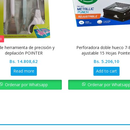
do
 de herramienta de precisión y
Perforadora doble hueco 7
depilación POINTER
ajustable 15 Hojas Pointe
Bs.
14.808,62
Bs.
5.206,10
Read more
Add to cart
Ordenar por Whatsapp
Ordenar por Whatsap