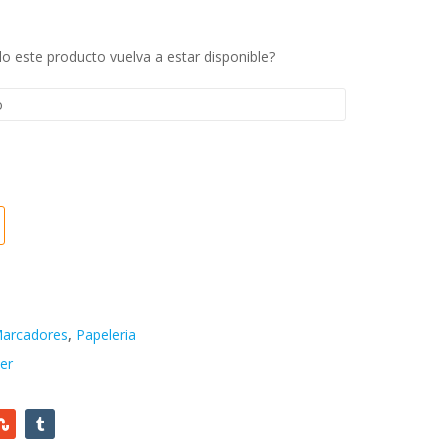
Bs.
601,67
Bs.
1.654,60
 este producto vuelva a estar disponible?
 Marcadores
,
Papeleria
er