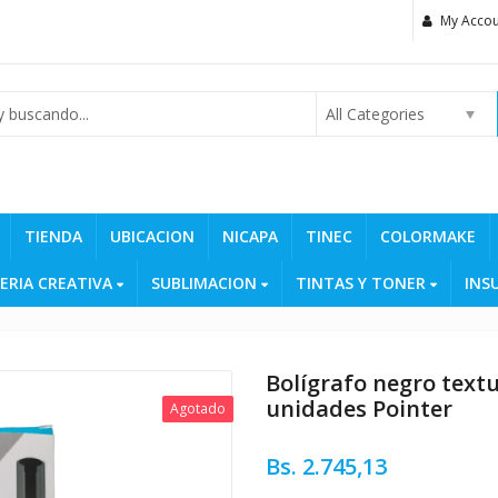
My Accou
All Categories
TIENDA
UBICACION
NICAPA
TINEC
COLORMAKE
ERIA CREATIVA
SUBLIMACION
TINTAS Y TONER
INS
Bolígrafo negro text
unidades Pointer
Agotado
Bs.
2.745,13