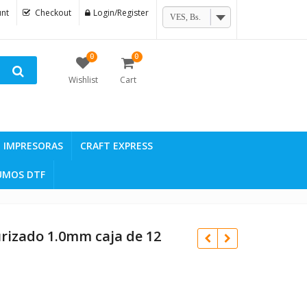
nt
Checkout
Login/Register
VES, Bs.
0
0
Wishlist
Cart
IMPRESORAS
CRAFT EXPRESS
UMOS DTF
urizado 1.0mm caja de 12