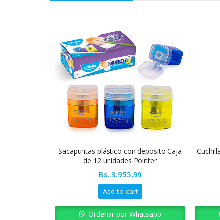
s pastel Carta
Sacapuntas plástico con deposito Caja
Cuchill
de 12 unidades Pointer
2
Bs.
3.955,99
Add to cart
atsapp
Ordenar por Whatsapp