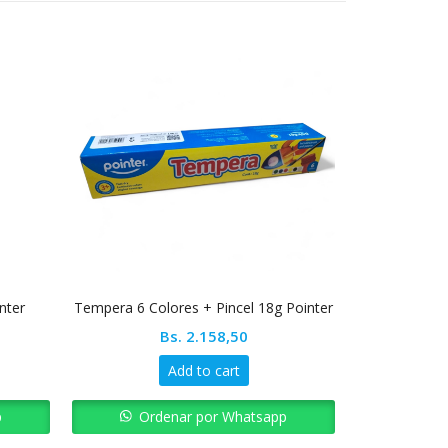
Agotado
nter
Tempera 6 Colores + Pincel 18g Pointer
Resma d
Bs.
2.158,50
Add to cart
p
Ordenar por Whatsapp
Ord