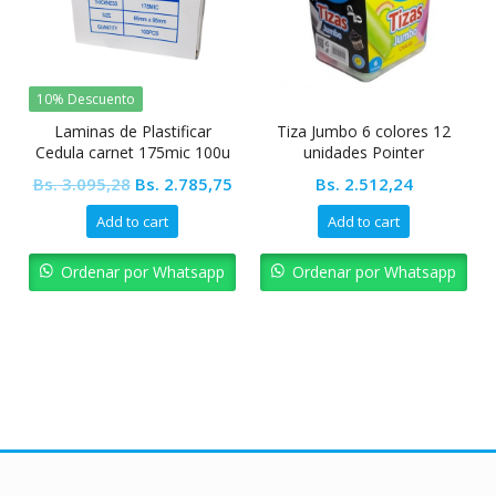
10% Descuento
Laminas de Plastificar
Tiza Jumbo 6 colores 12
Cedula carnet 175mic 100u
unidades Pointer
65x95mm
Original
Current
Bs.
3.095,28
Bs.
2.785,75
Bs.
2.512,24
price
price
Add to cart
Add to cart
was:
is:
Bs. 3.095,28.
Bs. 2.785,75.
Ordenar por Whatsapp
Ordenar por Whatsapp