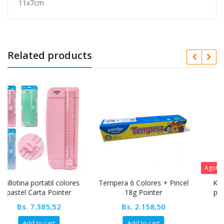
11x7cm
Related products
Agotado
 colores
Tempera 6 Colores + Pincel
Kit de herramienta d
inter
18g Pointer
precisión y depilació
POINTER
2
Bs.
2.158,50
Bs.
14.718,40
Add to cart
Read more