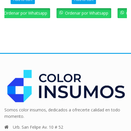
hatsapp
Ordenar por Whatsapp
Ordenar por Whats
Somos color insumos, dedicados a ofrecerte calidad en todo
momento.
Urb. San Felipe Av. 10 # 52