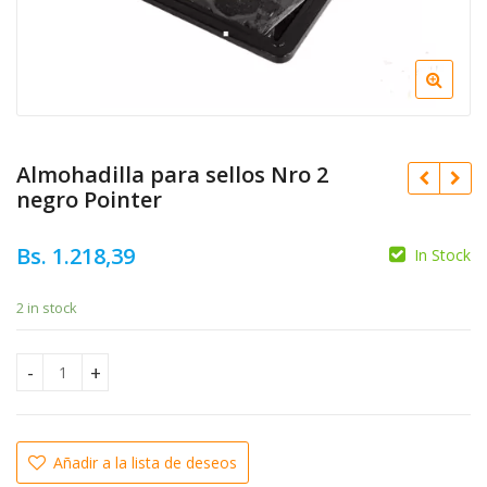
Almohadilla para sellos Nro 2
negro Pointer
Bs.
1.218,39
In Stock
Bs.
1.105,57
2 in stock
Original
Bs.
1.519,22
price
Current
Bs.
1.367,30
was:
price
Almohadilla para sellos Nro 2 negro Pointer quantity
Bs. 1.519
is:
Bs. 1.36
Añadir a la lista de deseos