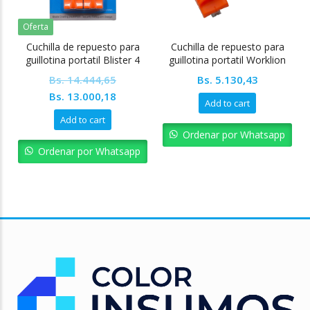
Oferta
Cuchilla de repuesto para
Cuchilla de repuesto para
guillotina portatil Blister 4
guillotina portatil Worklion
unidades Worklion
Bs.
14.444,65
Bs.
5.130,43
Original
Current
Bs.
13.000,18
Add to cart
price
price
Add to cart
was:
is:
Ordenar por Whatsapp
Bs. 14.444,65.
Bs. 13.000,18.
Ordenar por Whatsapp