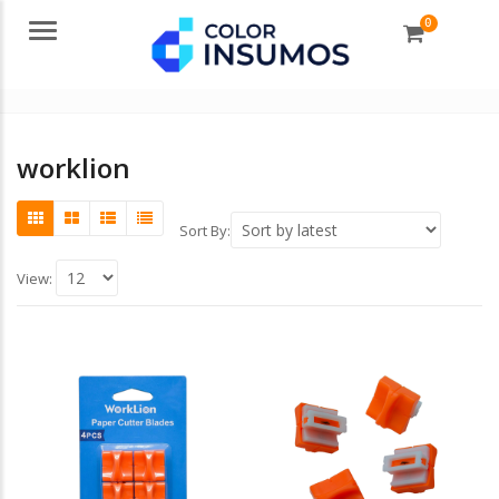
0
Menu
worklion
Sort By:
View: