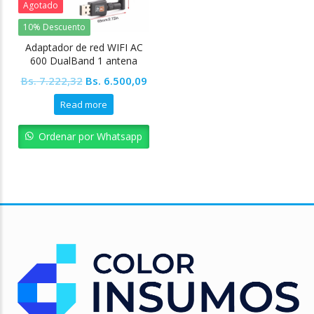
Agotado
10% Descuento
Adaptador de red WIFI AC
600 DualBand 1 antena
Original
Current
Bs.
7.222,32
Bs.
6.500,09
price
price
Read more
was:
is:
Bs. 7.222,32.
Bs. 6.500,09.
Ordenar por Whatsapp