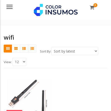
0
Menu
wifi
Sort By:
View: