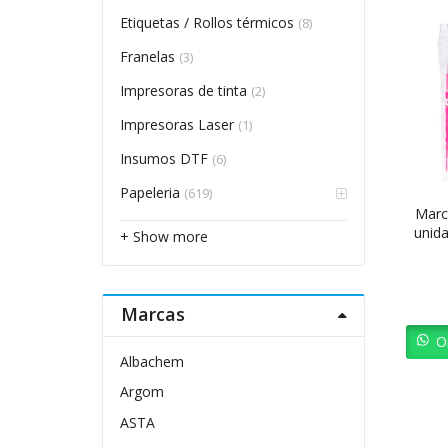
Etiquetas / Rollos térmicos
(8)
Franelas
(3)
Impresoras de tinta
(2)
Impresoras Laser
(1)
Insumos DTF
(6)
Papeleria
(619)
Marc
unid
+ Show more
Marcas
O
Albachem
Argom
ASTA