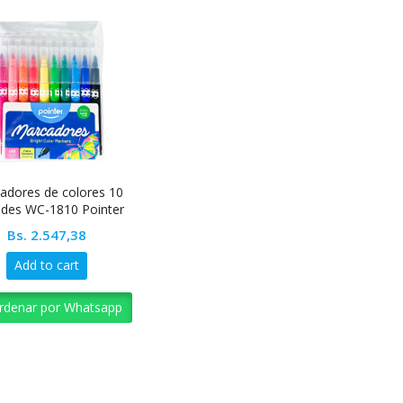
adores de colores 10
ades WC-1810 Pointer
Bs.
2.547,38
Add to cart
rdenar por Whatsapp