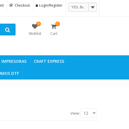
nt
Checkout
Login/Register
VES, Bs.
0
0
Wishlist
Cart
IMPRESORAS
CRAFT EXPRESS
UMOS DTF
View: