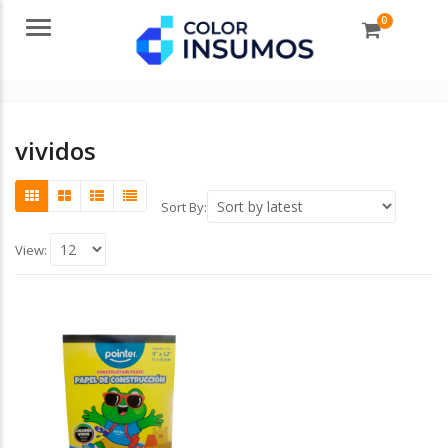
0
Menu
vividos
Sort By:
View: