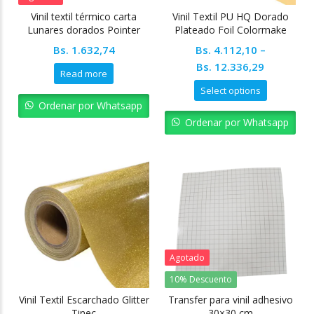
Vinil textil térmico carta
Vinil Textil PU HQ Dorado
Lunares dorados Pointer
Plateado Foil Colormake
Bs.
1.632,74
Bs.
4.112,10
–
Bs.
12.336,29
Read more
Select options
Ordenar por Whatsapp
Ordenar por Whatsapp
Agotado
10% Descuento
Vinil Textil Escarchado Glitter
Transfer para vinil adhesivo
Tinec
30×30 cm