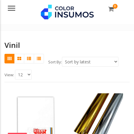
0
Menu
Vinil
Sort By:
View: