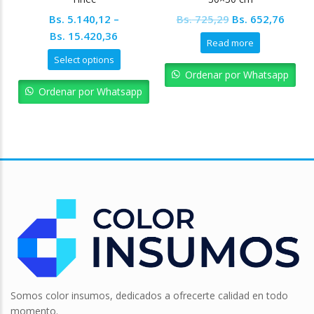
Original
Curre
Bs.
5.140,12
–
Bs.
725,29
Bs.
652,76
price
price
Bs.
15.420,36
Read more
was:
is:
Select options
Bs. 725,29.
Bs. 65
Ordenar por Whatsapp
Ordenar por Whatsapp
Somos color insumos, dedicados a ofrecerte calidad en todo
momento.