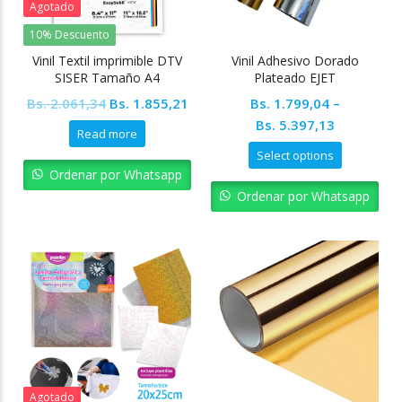
Agotado
10% Descuento
Vinil Textil imprimible DTV
Vinil Adhesivo Dorado
SISER Tamaño A4
Plateado EJET
Original
Current
Bs.
2.061,34
Bs.
1.855,21
Bs.
1.799,04
–
price
price
Bs.
5.397,13
Read more
was:
is:
Select options
Bs. 2.061,34.
Bs. 1.855,21.
Ordenar por Whatsapp
Ordenar por Whatsapp
Agotado