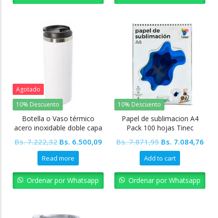
Agotado
10% Descuento
10% Descuento
Botella o Vaso térmico
Papel de sublimacion A4
acero inoxidable doble capa
Pack 100 hojas Tinec
14oz para sublimar TINEC
Original
Current
Original
Cur
Bs.
7.222,32
Bs.
6.500,09
Bs.
7.871,95
Bs.
7.084,76
price
price
price
pric
Read more
Add to cart
was:
is:
was:
is:
Bs. 7.222,32.
Bs. 6.500,09.
Bs. 7.871,95.
Bs. 
Ordenar por Whatsapp
Ordenar por Whatsapp