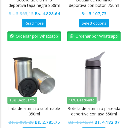
deportiva tapa negra 850ml
deportiva con boton 750ml
Sublimable
sublimable
Original
Current
Bs.
5.365,15
Bs.
4.828,64
Bs.
5.107,73
price
price
Read more
Select options
was:
is:
Bs. 5.365,15.
Bs. 4.828,64.
Ordenar por Whatsapp
Ordenar por Whatsapp
10% Descuento
10% Descuento
Lata de aluminio sublimable
Botella de aluminio plateada
350ml
deportiva con asa 650ml
Sublimable
Original
Current
Original
Cur
Bs.
3.095,28
Bs.
2.785,75
Bs.
4.646,74
Bs.
4.182,07