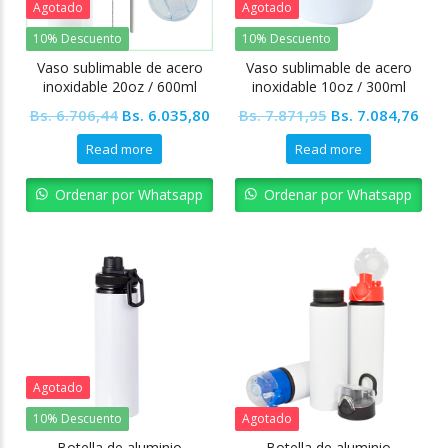
Agotado
Agotado
10% Descuento
10% Descuento
Vaso sublimable de acero
Vaso sublimable de acero
inoxidable 20oz / 600ml
inoxidable 10oz / 300ml
Tapa transparente +
Tapa transparente
Original
Current
Original
Cur
Bs.
6.706,44
Bs.
6.035,80
Bs.
7.871,95
Bs.
7.084,76
Accesorios
price
price
price
pric
Read more
Read more
was:
is:
was:
is:
Bs. 6.706,44.
Bs. 6.035,80.
Bs. 7.871,95.
Bs. 
Ordenar por Whatsapp
Ordenar por Whatsapp
Agotado
10% Descuento
Agotado
Botella de aluminio
Botella de aluminio