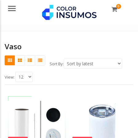
0
Menu
Vaso
Sort By:
View: