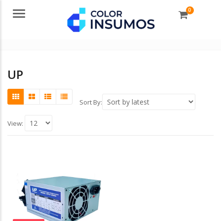
0
Menu
UP
Sort By:
View: