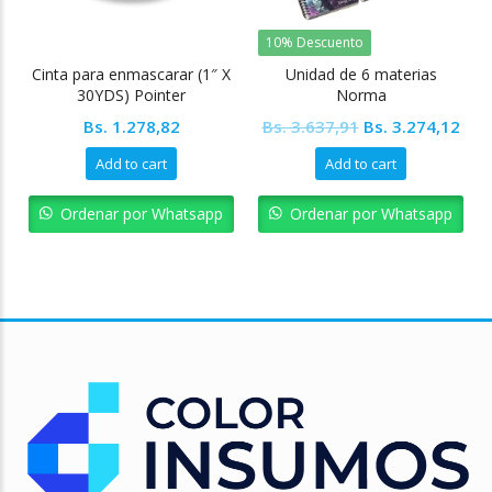
10% Descuento
Cinta para enmascarar (1″ X
Unidad de 6 materias
30YDS) Pointer
Norma
Original
Cur
Bs.
1.278,82
Bs.
3.637,91
Bs.
3.274,12
price
pric
Add to cart
Add to cart
was:
is:
Bs. 3.637,91.
Bs. 
Ordenar por Whatsapp
Ordenar por Whatsapp