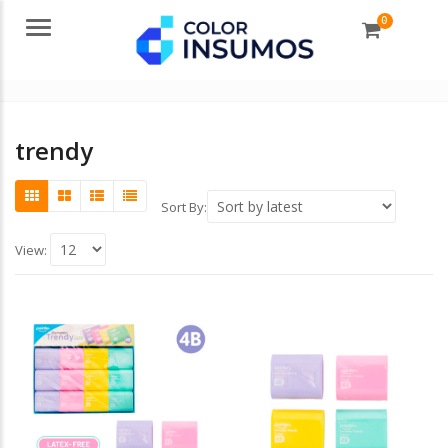
0
Menu
trendy
Sort By:
View: