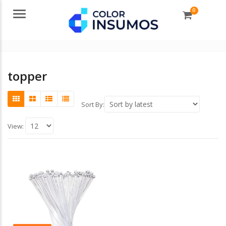
0
Menu
topper
Sort By:
View: