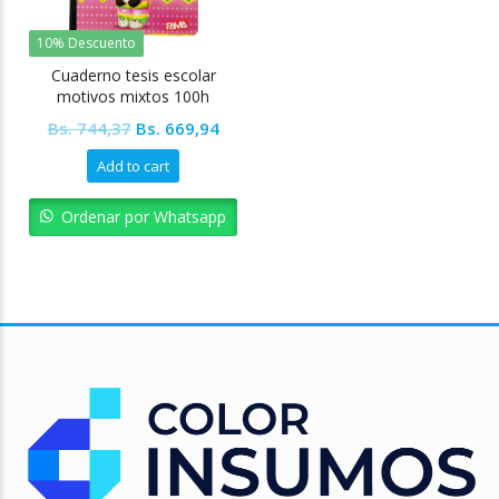
10% Descuento
Cuaderno tesis escolar
motivos mixtos 100h
Original
Current
Bs.
744,37
Bs.
669,94
price
price
Add to cart
was:
is:
Bs. 744,37.
Bs. 669,94.
Ordenar por Whatsapp