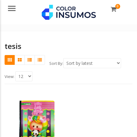
0
Menu
tesis
Sort By:
View: