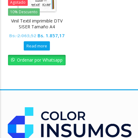
Agotado
10% Descuento
Vinil Textil imprimible DTV
SISER Tamaño A4
Original
Current
Bs.
2.063,52
Bs.
1.857,17
price
price
Read more
was:
is:
Bs. 2.063,52.
Bs. 1.857,17.
Ordenar por Whatsapp