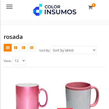
0
Menu
rosada
Sort By:
View: