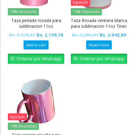
Agotado
10% Descuento
10% Descuento
Taza perlada rosada para
Taza Rosada ventana blanca
sublimacion 11oz
para sublimacion 11oz Tinec
Colormake
Original
Current
Original
Cur
Bs.
2.376,87
Bs.
2.139,18
Bs.
2.269,87
Bs.
2.042,89
price
price
price
pric
Add to cart
Read more
was:
is:
was:
is:
Bs. 2.376,87.
Bs. 2.139,18.
Bs. 2.269,87.
Bs. 
Ordenar por Whatsapp
Ordenar por Whatsapp
Agotado
10% Descuento
Taza espejo rosada para