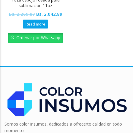
sublimacion 11oz
Colormake
Original
Current
Bs.
2.269,87
Bs.
2.042,89
price
price
Read more
was:
is:
Bs. 2.269,87.
Bs. 2.042,89.
Ordenar por Whatsapp
Somos color insumos, dedicados a ofrecerte calidad en todo
momento.