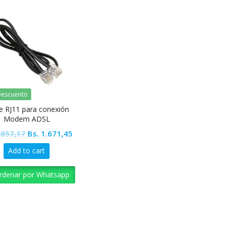
escuento
e RJ11 para conexión
Modem ADSL
Original
Current
.857,17
Bs.
1.671,45
price
price
Add to cart
was:
is:
Bs. 1.857,17.
Bs. 1.671,45.
rdenar por Whatsapp