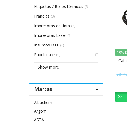
Etiquetas / Rollos térmicos
(8)
Franelas
(3)
Impresoras de tinta
(2)
Impresoras Laser
(1)
Insumos DTF
(6)
10% D
Papeleria
(619)
Cabl
+ Show more
Bs.
1
Marcas
O
Albachem
Argom
ASTA