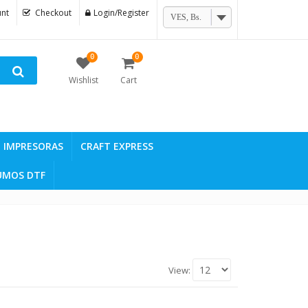
nt
Checkout
Login/Register
VES, Bs.
0
0
Wishlist
Cart
IMPRESORAS
CRAFT EXPRESS
UMOS DTF
View: