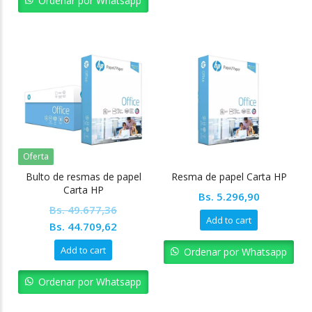
Ordenar por Whatsapp
Oferta
Bulto de resmas de papel
Resma de papel Carta HP
Carta HP
Bs.
5.296,90
Bs.
49.677,36
Add to cart
Original
Current
Bs.
44.709,62
price
price
Add to cart
Ordenar por Whatsapp
was:
is:
Bs. 49.677,36.
Bs. 44.709,62.
Ordenar por Whatsapp