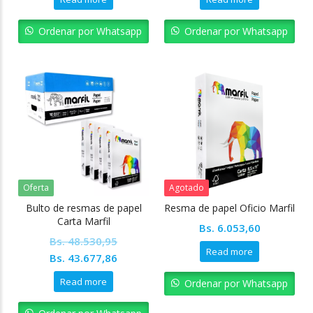
Ordenar por Whatsapp
Ordenar por Whatsapp
Oferta
Agotado
Bulto de resmas de papel
Resma de papel Oficio Marfil
Carta Marfil
Bs.
6.053,60
Bs.
48.530,95
Read more
Original
Current
Bs.
43.677,86
price
price
Read more
Ordenar por Whatsapp
was:
is:
Bs. 48.530,95.
Bs. 43.677,86.