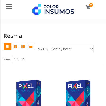
0
Menu
Resma
Sort By:
View: