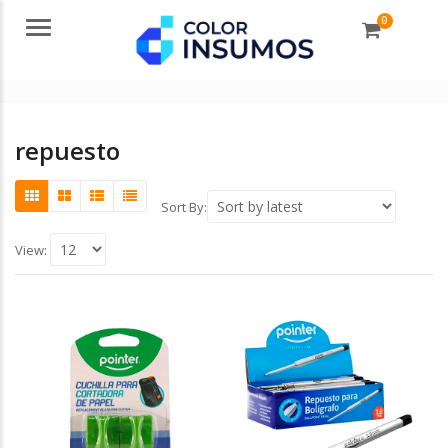
0
Menu
repuesto
Sort By:
View: