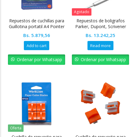
Agotado
Repuestos de cuchillas para
Repuestos de boligrafos
Guillotina portatil A4 Pointer
Parker, Dupont, Scrivener
1.00 mm negro x50
Bs.
5.879,56
Bs.
13.242,25
unidades Pointer
Add to cart
Read more
Ordenar por Whatsapp
Ordenar por Whatsapp
Oferta
Cuchilla de repuesto para
Cuchilla de repuesto para