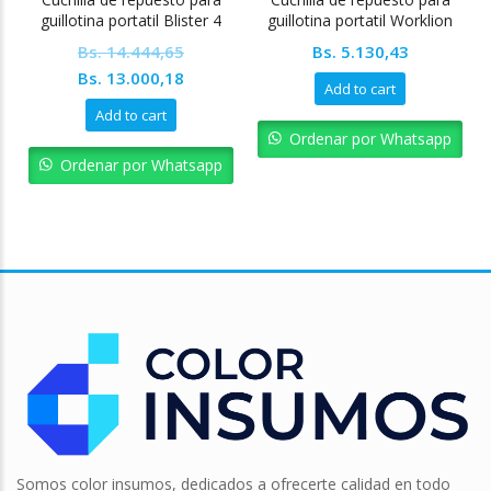
guillotina portatil Blister 4
guillotina portatil Worklion
unidades Worklion
Bs.
14.444,65
Bs.
5.130,43
Original
Current
Bs.
13.000,18
Add to cart
price
price
Add to cart
was:
is:
Ordenar por Whatsapp
Bs. 14.444,65.
Bs. 13.000,18.
Ordenar por Whatsapp
Somos color insumos, dedicados a ofrecerte calidad en todo