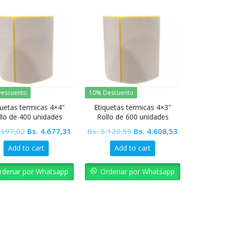
escuento
10% Descuento
quetas termicas 4×4″
Etiquetas termicas 4×3″
llo de 400 unidades
Rollo de 600 unidades
Original
Current
Original
Current
.197,02
Bs.
4.677,31
Bs.
5.120,59
Bs.
4.608,53
price
price
price
price
Add to cart
Add to cart
was:
is:
was:
is:
Bs. 5.197,02.
Bs. 4.677,31.
Bs. 5.120,59.
Bs. 4.608,53.
rdenar por Whatsapp
Ordenar por Whatsapp