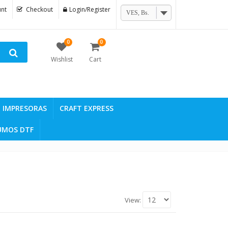
nt
Checkout
Login/Register
VES, Bs.
0
0
Wishlist
Cart
IMPRESORAS
CRAFT EXPRESS
UMOS DTF
View: