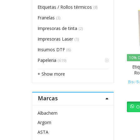
Etiquetas / Rollos térmicos
(8)
Franelas
(3)
Impresoras de tinta
(2)
Impresoras Laser
(1)
Insumos DTF
(6)
10% D
Papeleria
(619)
Eti
Ro
+ Show more
Bs.
5
Marcas
O
Albachem
Argom
ASTA