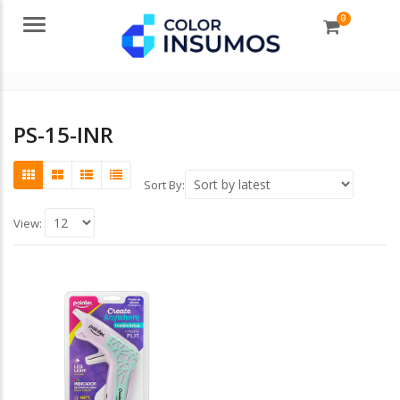
0
Menu
PS-15-INR
Sort By:
View: