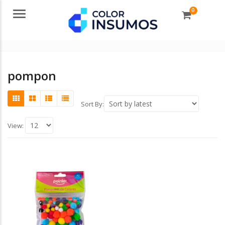
0
Menu
pompon
Sort By:
View: